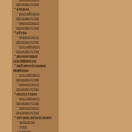
производства
одежда
российского
производства
импортного
производства
обувь
импортного
производства
российского
производства
подарочные
сертификаты
наблюдательные
приборы
российского
производства
импортного
производства
аксессуары
российского
производства
импортного
производства
оружие метательное
арбалеты
луки
стрелы