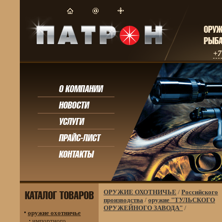
+7
ОРУЖИЕ ОХОТНИЧЬЕ
/
Российского
производства
/
оружие "ТУЛЬСКОГО
ОРУЖЕЙНОГО ЗАВОДА"
/
оружие охотничье
импортного