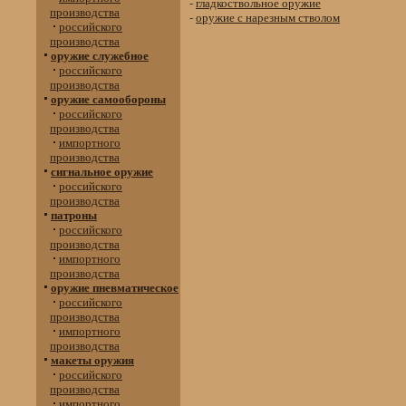
-
гладкоствольное оружие
производства
-
оружие с нарезным стволом
российского
производства
оружие служебное
российского
производства
оружие самообороны
российского
производства
импортного
производства
сигнальное оружие
российского
производства
патроны
российского
производства
импортного
производства
оружие пневматическое
российского
производства
импортного
производства
макеты оружия
российского
производства
импортного