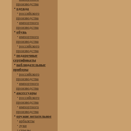
производства
одежда
российского
производства
импортного
производства
обувь
импортного
производства
российского
производства
подарочные
сертификаты
наблюдательные
приборы
российского
производства
импортного
производства
аксессуары
российского
производства
импортного
производства
оружие метательное
арбалеты
луки
стрелы