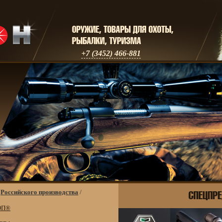
+7 (3452) 466-881
/
Российского производства
/
ОП®