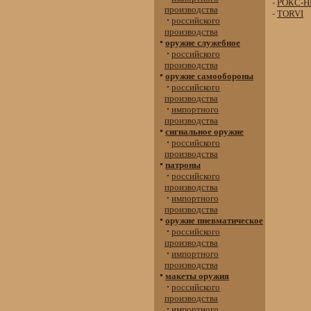
-
РОКС-Н
производства
-
TORVI
российского
производства
оружие служебное
российского
производства
оружие самообороны
российского
производства
импортного
производства
сигнальное оружие
российского
производства
патроны
российского
производства
импортного
производства
оружие пневматическое
российского
производства
импортного
производства
макеты оружия
российского
производства
импортного