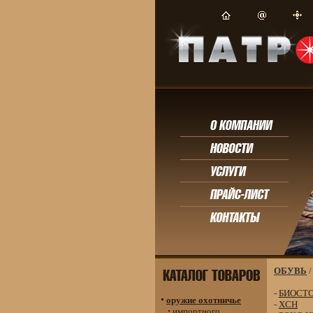
ОБУВЬ
-
БИОСТ
оружие охотничье
-
ХСН
импортного