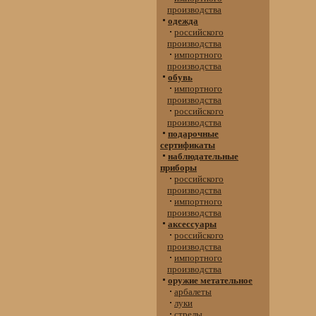
производства
одежда
российского
производства
импортного
производства
обувь
импортного
производства
российского
производства
подарочные
сертификаты
наблюдательные
приборы
российского
производства
импортного
производства
аксессуары
российского
производства
импортного
производства
оружие метательное
арбалеты
луки
стрелы