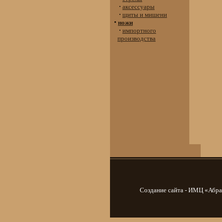
аксессуары
щиты и мишени
ножи
импортного
производства
Создание сайта - ИМЦ «Абр