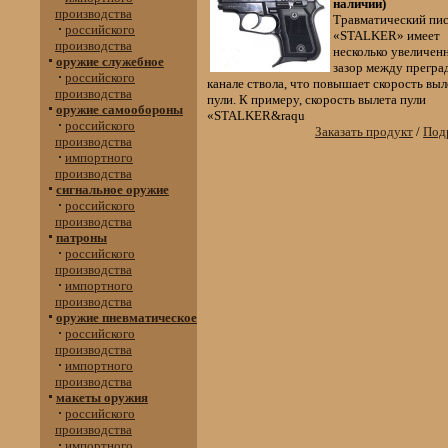
наличии)
производства
Травматический пи
российского
«STALKER» имеет
производства
несколько увеличен
оружие служебное
зазор между прегра
российского
канале ствола, что повышает скорость выл
производства
пули. К примеру, скорость вылета пули
оружие самообороны
«STALKER&raqu
российского
Заказать продукт
/
Подр
производства
импортного
производства
сигнальное оружие
российского
производства
патроны
российского
производства
импортного
производства
оружие пневматическое
российского
производства
импортного
производства
макеты оружия
российского
производства
импортного