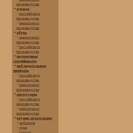
производства
одежда
российского
производства
импортного
производства
обувь
импортного
производства
российского
производства
подарочные
сертификаты
наблюдательные
приборы
российского
производства
импортного
производства
аксессуары
российского
производства
импортного
производства
оружие метательное
арбалеты
луки
стрелы