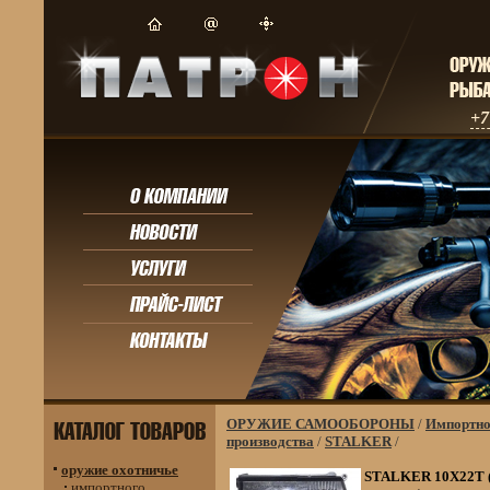
+7
ОРУЖИЕ САМООБОРОНЫ
/
Импортно
производства
/
STALKER
/
оружие охотничье
STALKER 10Х22T (
импортного