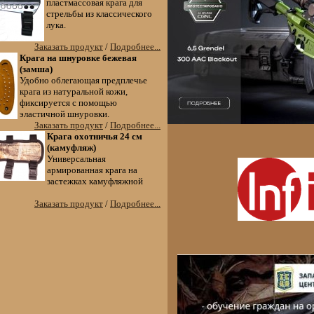
пластмассовая крага для
стрельбы из классического
лука.
Заказать продукт
/
Подробнее...
Крага на шнуровке бежевая
(замша)
Удобно облегающая предплечье
крага из натуральной кожи,
фиксируется с помощью
эластичной шнуровки.
Заказать продукт
/
Подробнее...
Крага охотничья 24 см
(камуфляж)
Универсальная
армированная крага на
застежках камуфляжной
Заказать продукт
/
Подробнее...