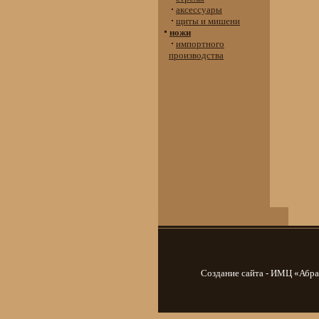
аксессуары
щиты и мишени
ножи
импортного
производства
Создание сайта - ИМЦ «Абр