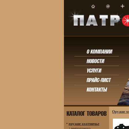
Оружие м
оружие охотничье
импортного