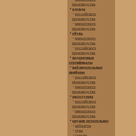
производства
одежда
российского
производства
импортного
производства
обувь
импортного
производства
российского
производства
подарочные
сертификаты
наблюдательные
приборы
российского
производства
импортного
производства
аксессуары
российского
производства
импортного
производства
оружие метательное
арбалеты
луки
стрелы