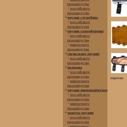
производства
российского
производства
оружие служебное
российского
производства
оружие самообороны
российского
производства
импортного
производства
сигнальное оружие
российского
производства
патроны
российского
производства
окраски.
импортного
производства
оружие пневматическое
российского
производства
импортного
производства
макеты оружия
российского
производства
импортного