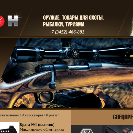
+7 (3452) 466-881
етательное
/
Аксессуары
/
Краги
/
Крага №1 (пластик)
Максимально облегченная