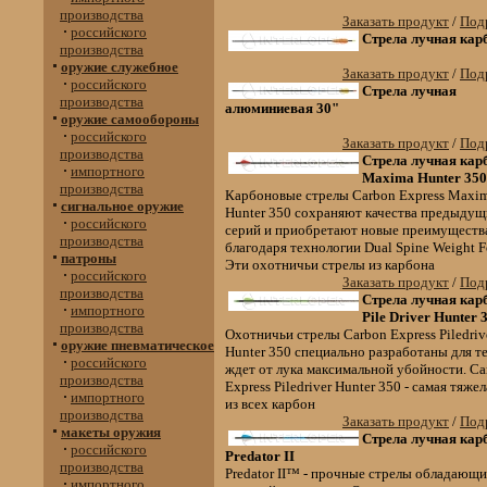
производства
Заказать продукт
/
Подр
российского
Стрела лучная кар
производства
оружие служебное
Заказать продукт
/
Подр
российского
Стрела лучная
производства
алюминиевая 30"
оружие самообороны
российского
Заказать продукт
/
Подр
производства
Стрела лучная кар
импортного
Maxima Hunter 350
производства
Карбоновые стрелы Carbon Express Maxi
сигнальное оружие
Hunter 350 сохраняют качества предыду
российского
серий и приобретают новые преимуществ
производства
благодаря технологии Dual Spine Weight F
патроны
Эти охотничьи стрелы из карбона
российского
Заказать продукт
/
Подр
производства
Стрела лучная кар
импортного
Pile Driver Hunter 
производства
Охотничьи стрелы Carbon Express Piledriv
оружие пневматическое
Hunter 350 специально разработаны для те
российского
ждет от лука максимальной убойности. Ca
производства
Express Piledriver Hunter 350 - самая тяже
импортного
из всех карбон
производства
Заказать продукт
/
Подр
макеты оружия
Стрела лучная кар
российского
Predator II
производства
Predator II™ - прочные стрелы обладающи
импортного