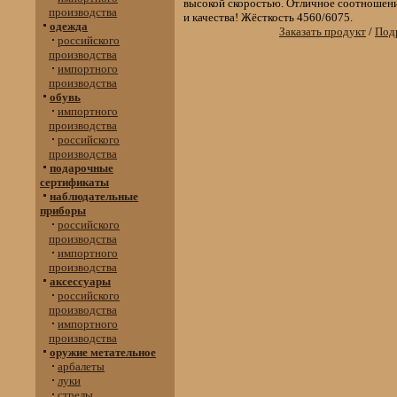
высокой скоростью. Отличное соотношен
производства
и качества! Жёсткость 4560/6075.
одежда
Заказать продукт
/
Подр
российского
производства
импортного
производства
обувь
импортного
производства
российского
производства
подарочные
сертификаты
наблюдательные
приборы
российского
производства
импортного
производства
аксессуары
российского
производства
импортного
производства
оружие метательное
арбалеты
луки
стрелы