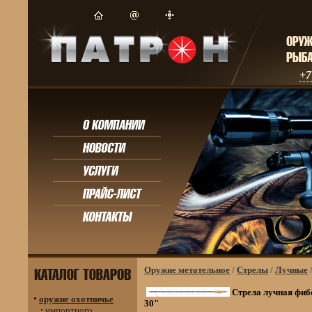
+7
Оружие метательное
/
Стрелы
/
Лучные
Стрела лучная фиб
оружие охотничье
30"
импортного