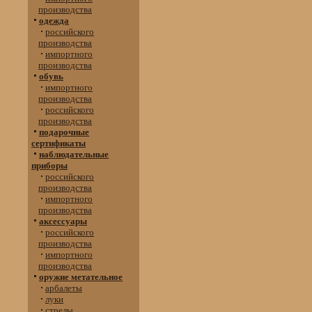
производства
одежда
российского
производства
импортного
производства
обувь
импортного
производства
российского
производства
подарочные
сертификаты
наблюдательные
приборы
российского
производства
импортного
производства
аксессуары
российского
производства
импортного
производства
оружие метательное
арбалеты
луки
стрелы