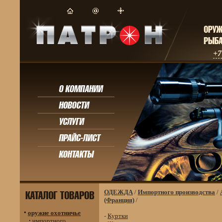
+7
ОДЕЖДА
/
Импортного производства
/
(Франция)
/
оружие охотничье
-
Куртки
импортного