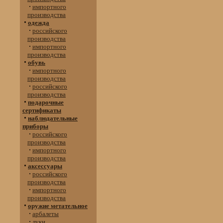
импортного
производства
одежда
российского
производства
импортного
производства
обувь
импортного
производства
российского
производства
подарочные
сертификаты
наблюдательные
приборы
российского
производства
импортного
производства
аксессуары
российского
производства
импортного
производства
оружие метательное
арбалеты
луки