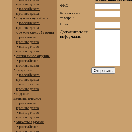
производства
ФИО
российского
Контактный
производства
телефон
оружие служебное
российского
Еmail
производства
Дополнительаня
оружие самообороны
информация
российского
производства
импортного
производства
сигнальное оружие
российского
производства
патроны
российского
производства
импортного
производства
оружие
пневматическое
российского
производства
импортного
производства
макеты оружия
российского
производства