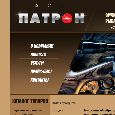
+7
Заказ продукта
оружие охотничье
Продукт
Положение об обращ
импортного
подарочных сертифи