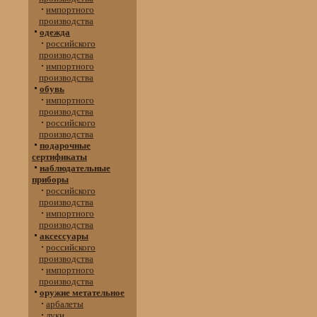
импортного
производства
одежда
российского
производства
импортного
производства
обувь
импортного
производства
российского
производства
подарочные
сертификаты
наблюдательные
приборы
российского
производства
импортного
производства
аксессуары
российского
производства
импортного
производства
оружие метательное
арбалеты
луки