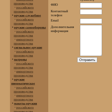
производства
ФИО
российского
Контактный
производства
телефон
оружие служебное
российского
Еmail
производства
Дополнительаня
оружие самообороны
информация
российского
производства
импортного
производства
сигнальное оружие
российского
производства
патроны
российского
производства
импортного
производства
оружие
пневматическое
российского
производства
импортного
производства
макеты оружия
российского
производства