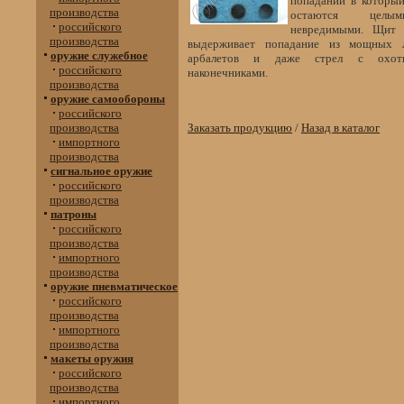
попадании в которы
производства
остаются цел
российского
невредимыми. Щит 
производства
выдерживает попадание из мощных 
оружие служебное
арбалетов и даже стрел с охотн
российского
наконечниками.
производства
оружие самообороны
российского
производства
Заказать продукцию
/
Назад в каталог
импортного
производства
сигнальное оружие
российского
производства
патроны
российского
производства
импортного
производства
оружие пневматическое
российского
производства
импортного
производства
макеты оружия
российского
производства
импортного