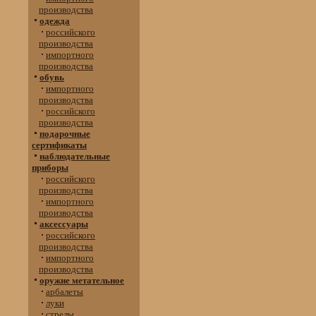
производства
одежда
российского
производства
импортного
производства
обувь
импортного
производства
российского
производства
подарочные
сертификаты
наблюдательные
приборы
российского
производства
импортного
производства
аксессуары
российского
производства
импортного
производства
оружие метательное
арбалеты
луки
стрелы