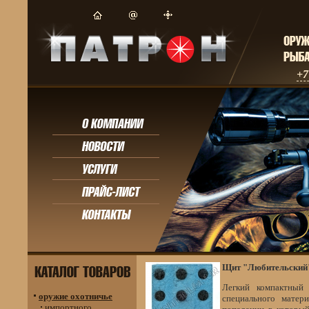
+7
Щит "Любительский
Легкий компактный
оружие охотничье
специального матер
импортного