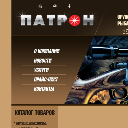
+7
оружие охотничье
импортного