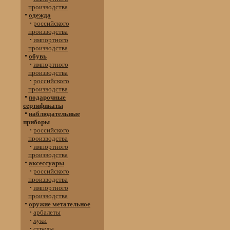
производства
одежда
российского
производства
импортного
производства
обувь
импортного
производства
российского
производства
подарочные
сертификаты
наблюдательные
приборы
российского
производства
импортного
производства
аксессуары
российского
производства
импортного
производства
оружие метательное
арбалеты
луки
стрелы